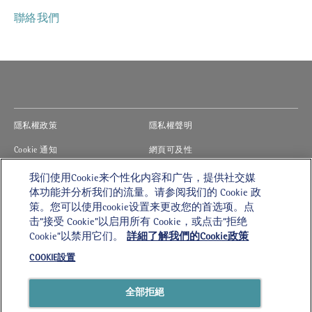
聯絡我們
(opens in new window)
(opens in new window)
隱私權政策
隱私權聲明
(opens in new window)
(opens in new window)
Cookie 通知
網頁可及性
(opens in new window)
(opens in new window)
法律使用條款
《現代奴役法案》
我们使用Cookie来个性化内容和广告，提供社交媒
体功能并分析我们的流量。请参阅我们的 Cookie 政
(opens in new window)
COOKIE設置
职业
策。您可以使用cookie设置来更改您的首选项。点
击“接受 Cookie”以启用所有 Cookie，或点击“拒绝
Cookie”以禁用它们。
詳細了解我們的Cookie政策
VSH 九龍
COOKIE設置
九龍何文田自由道7號
地下至1樓
電話：
24082588
全部拒絕