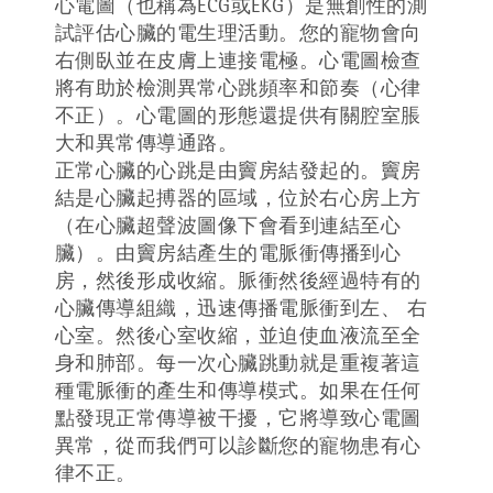
心電圖（也稱為ECG或EKG）是無創性的測
試評估心臟的電生理活動。您的寵物會向
右側臥並在皮膚上連接電極。心電圖檢查
將有助於檢測異常心跳頻率和節奏（心律
不正）。心電圖的形態還提供有關腔室脹
大和異常傳導通路。
正常心臟的心跳是由竇房結發起的。竇房
結是心臟起搏器的區域，位於右心房上方
（在心臟超聲波圖像下會看到連結至心
臟）。由竇房結產生的電脈衝傳播到心
房，然後形成收縮。脈衝然後經過特有的
心臟傳導組織，迅速傳播電脈衝到左、 右
心室。然後心室收縮，並迫使血液流至全
身和肺部。每一次心臟跳動就是重複著這
種電脈衝的產生和傳導模式。如果在任何
點發現正常傳導被干擾，它將導致心電圖
異常，從而我們可以診斷您的寵物患有心
律不正。