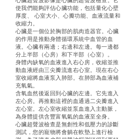
心臟超聲波影像是心臟的超聲波檢查。它
使我們能夠評估心臟功能，包括量化心壁
厚度、 心室大小、心瓣功能、血液流量和
收縮力。
心臟是一個位於胸部的肌肉造器官。心臟
的作用是推動身體循環系統中血管的血
液。心臟有兩邊；右邊和左邊。每一邊都
分上半部（心房）和下半部（心室）。
身體內缺氧的血液進入右心房，收縮並推
動血液經由三尖瓣流進右心室。現在右心
室收縮將血液泵入肺部。在肺部為血液補
充氧氣。
含氧血然後返回到心臟的左邊。它先進入
左心房。再推動這裡的血通過二尖瓣進入
左心室。左心室收縮並泵血進入主動脈，
為身體提供含豐富氧氣的血液至全身。
心臟超聲波檢查是無創性和低壓力的診斷
測試，您的寵物將會躺在軟墊上進行檢