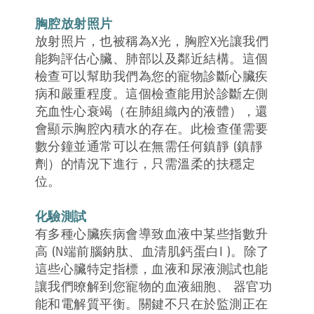
胸腔放射照片
放射照片，也被稱為X光，胸腔X光讓我們
能夠評估心臟、肺部以及鄰近結構。這個
檢查可以幫助我們為您的寵物診斷心臟疾
病和嚴重程度。這個檢查能用於診斷左側
充血性心衰竭（在肺組織內的液體），還
會顯示胸腔內積水的存在。此檢查僅需要
數分鐘並通常可以在無需任何鎮靜 (鎮靜
劑）的情況下進行，只需溫柔的扶穩定
位。
化驗測試
有多種心臟疾病會導致血液中某些指數升
高 (N端前腦鈉肽、血清肌鈣蛋白I )。除了
這些心臟特定指標，血液和尿液測試也能
讓我們暸解到您寵物的血液細胞、 器官功
能和電解質平衡。關鍵不只在於監測正在