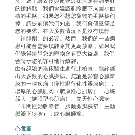
測。為了讓表皮與超聲波探測頭得到更好
的接觸點，我們會建議剷除腋下周圍小面
積的毛髮。如果您不想您寵物的毛髮被剷
掉，請提前讓我們知道，我們會儘量滿足
您的要求。在大多數情況下是沒有鎮靜
（鎮靜劑）的必要。然而，我們的一些病
患可能會需要鎮靜令其更為放鬆，如果我
們覺得鎮靜您的寵物會有更大益處 ; 我們
會請示您的許可進行鎮靜。
由有經驗的臨床醫生進行此檢查，能診斷
出大多數的心臟疾病。無論是影響心臟瓣
膜的一種疾病（慢性退行化性瓣膜病），
增厚的心臟肌肉（肥厚性心肌病）、心臟
脹大（擴張型心肌病）、先天性心臟病
（未閉性動脈導管、肺動脈瓣狹窄、主動
脈瓣下狹窄），或心臟腫瘤。
心電圖