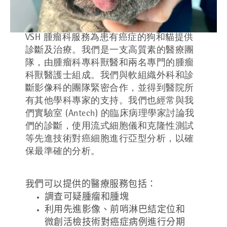
VSH 腫瘤科服務為患有癌症的狗和貓提供
診斷及治療。我們是一支高質素的醫療團
隊，由腫瘤科專科獸醫和兩名專門的腫瘤
科獸醫護士組成。我們與軟組織外科和診
斷影像科的團隊緊密合作，並得到醫院所
有其他學科專家的支持。我們也經常與我
們實驗室 (Antech) 的臨床病理學家討論我
們的診斷，使用流式細胞儀和克隆性測試
等先進技術對癌細胞進行亞型分析，以確
保最準確的分析。
我們可以提供的醫療服務包括：
調查可疑腫瘤和腫塊
利用先進影像、前哨淋巴結定位和
微創活檢技術對癌症病例進行分期