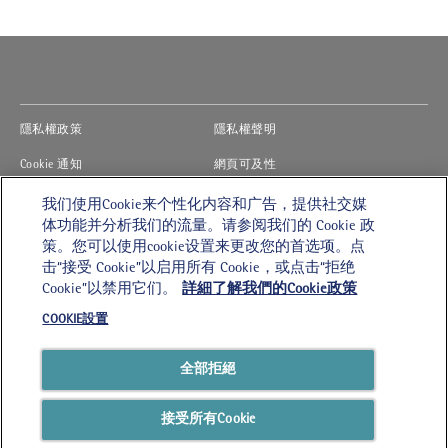
(opens in new window)
(opens in new window)
隱私權政策
隱私權聲明
(opens in new window)
(opens in new window)
Cookie 通知
網頁可及性
(opens in new window)
(opens in new window)
法律使用條款
《現代奴役法案》
我们使用Cookie来个性化内容和广告，提供社交媒
体功能并分析我们的流量。请参阅我们的 Cookie 政
(opens in new window)
COOKIE設置
职业
策。您可以使用cookie设置来更改您的首选项。点
击“接受 Cookie”以启用所有 Cookie，或点击“拒绝
Cookie”以禁用它们。
詳細了解我們的Cookie政策
VSH 九龍
COOKIE設置
九龍何文田自由道7號
地下至1樓
電話：
24082588
全部拒絕
©2026 Mars, Incorporated 和 Affiliates 版權所有。保留所有權利
接受所有Cookie