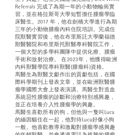
生了興趣。他在英國薩福克郡的 Dick White
Referrals 完成了為期一年的小動物輪崗實
習，並在格拉斯哥大學短暫擔任腫瘤學臨
床醫生。2017 年，他在劍橋大學進行為期
三年的小動物腫瘤內科住院培訓。完成住
院獸醫實習後，他在布里斯託大學蘭福德
獸醫醫院和布里斯托獸醫專科醫院工作，
一個大型的多學科團隊中提供化療、腫瘤
手術和放射治療。 在2023年，他獲得歐洲
內科獸醫學院專科獸醫(腫瘤科)資格。
馬醫生為獸醫文獻作出的貢獻包括，在國
際科學期刊上發表文章，並在歐洲獸醫腫
瘤學國際大會上發表演講。馬醫生對造血
系統惡性腫瘤的診斷和治療特別感興趣，
並正在培養介入性腫瘤學的興趣。
馬醫生喜歡所有的狗，但他與一隻叫Luca
的緬因貓住在一起，他對待Luca好像小狗
一般。他喜歡教導和激勵對腫瘤學感興趣